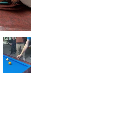
Billard Schnuppern
Billard Schnuppern der Mittelschule Pelzgasse a