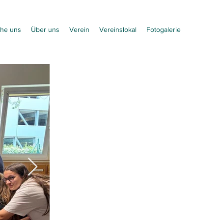
he uns
Über uns
Verein
Vereinslokal
Fotogalerie