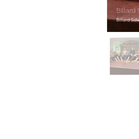
Billar
Billard Sc